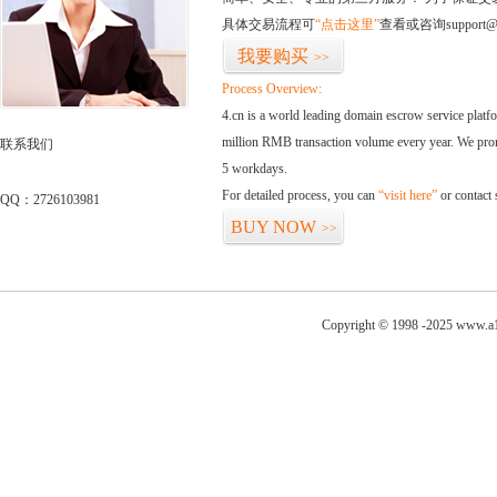
具体交易流程可
“点击这里”
查看或咨询support@
我要购买
>>
Process Overview:
4.cn is a world leading domain escrow service plat
million RMB transaction volume every year. We promi
联系我们
5 workdays.
For detailed process, you can
“visit here”
or contact
QQ：2726103981
BUY NOW
>>
Copyright © 1998 -2025 www.a