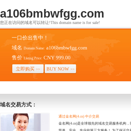
a106bmbwfgg.com
您正在访问的域名可以转让!This domain name is for sale!
一口价出售中！
域名
a106bmbwfgg.com
Domain Name:
售价
CNY 999.00
Listing Price:
立即购买
BUY NOW
>>
>>
域名交易方式：
通过金名网(4.cn) 中介交易
金名网(4.cn)是全球领先的域名交易服务机
简单、安全、专业的第三方服务！ 为了保证交